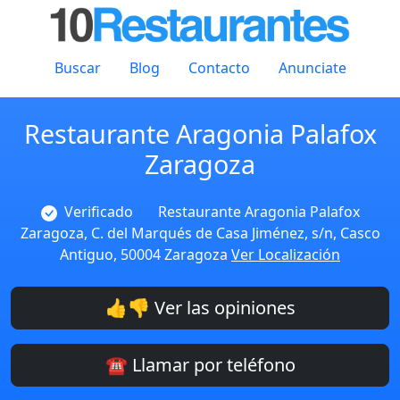
Buscar
Blog
Contacto
Anunciate
Restaurante Aragonia Palafox
Zaragoza
Verificado
Restaurante Aragonia Palafox
Zaragoza, C. del Marqués de Casa Jiménez, s/n, Casco
Antiguo, 50004 Zaragoza
Ver Localización
👍👎 Ver las opiniones
☎️ Llamar por teléfono