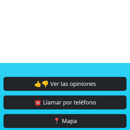
👍👎 Ver las opiniones
☎️ Llamar por teléfono
📍 Mapa