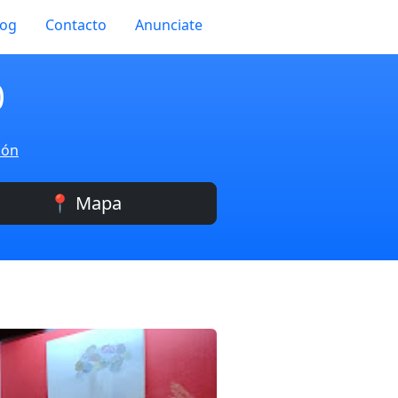
log
Contacto
Anunciate
0
ión
📍 Mapa