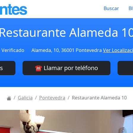
Buscar
B
Restaurante Alameda 1
Verificado
Alameda, 10, 36001 Pontevedra
Ver Localizac
es
☎️ Llamar por teléfono
Galicia
Pontevedra
Restaurante Alameda 10