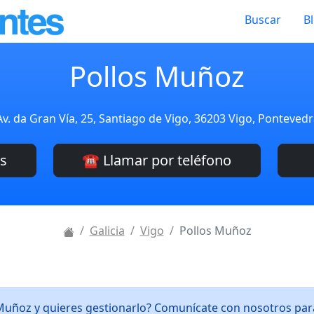
Buscar
B
Pollos Muñoz
Av. da Gran Vía, 25, Santiago de Vigo, 36203 Vigo, Ponteved
es
☎️ Llamar por teléfono
Galicia
Vigo
Pollos Muñoz
 Muñoz y quieres gestionarlo? Comunícate con nosotros pa