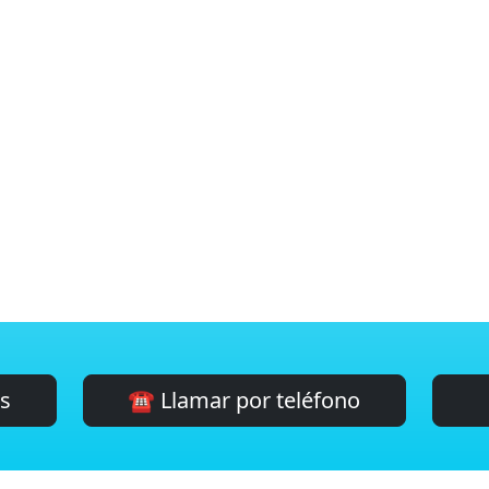
es
☎️ Llamar por teléfono