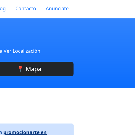
log
Contacto
Anunciate
ra
Ver Localización
📍 Mapa
ra
promocionarte en