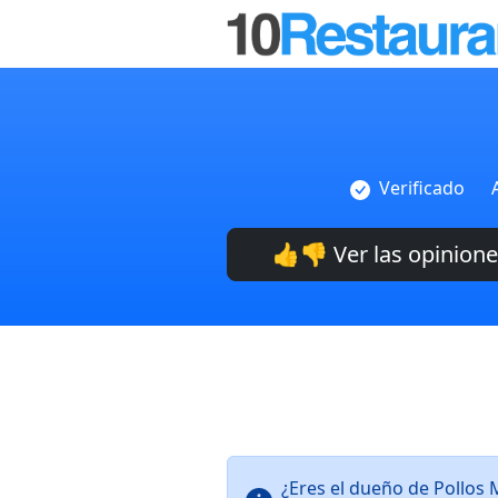
Verificado
👍👎 Ver las opinion
¿Eres el dueño de Pollos