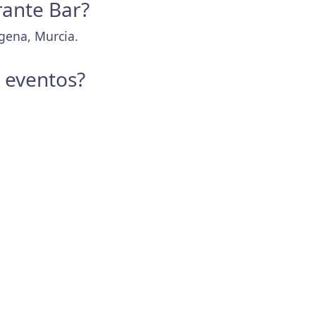
rante Bar?
gena, Murcia.
y eventos?