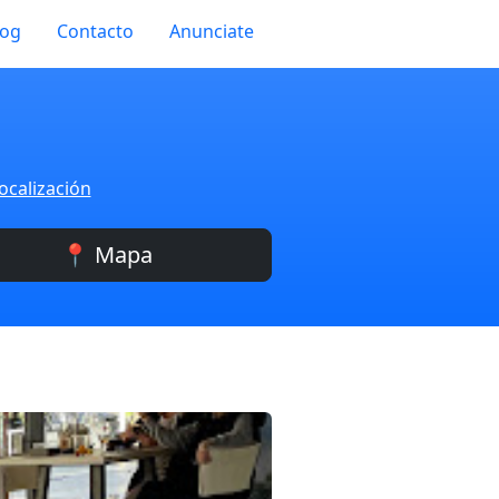
log
Contacto
Anunciate
ocalización
📍 Mapa