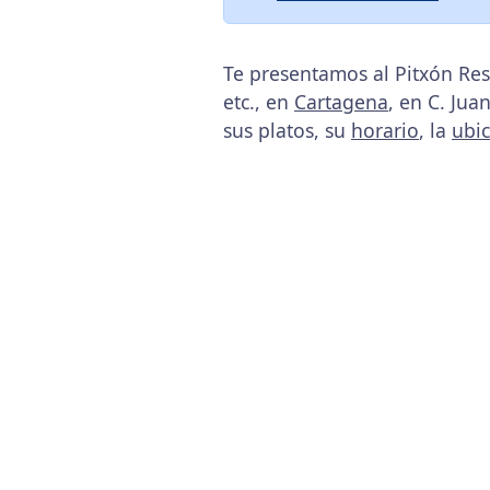
Te presentamos al Pitxón Res
etc., en
Cartagena
, en C. Jua
sus platos, su
horario
, la
ubi