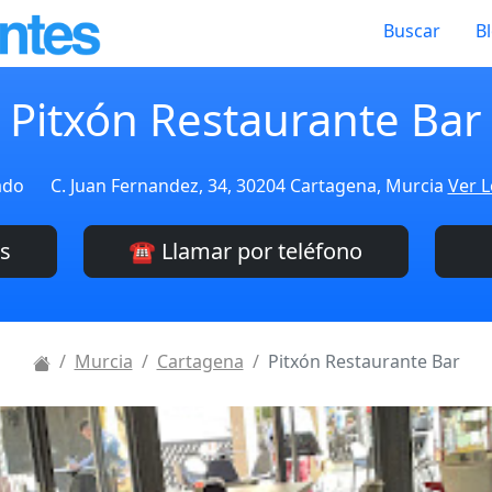
Buscar
B
Pitxón Restaurante Bar
ado
C. Juan Fernandez, 34, 30204 Cartagena, Murcia
Ver L
es
☎️ Llamar por teléfono
Murcia
Cartagena
Pitxón Restaurante Bar