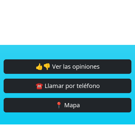
👍👎 Ver las opiniones
☎️ Llamar por teléfono
📍 Mapa