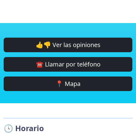
👍👎 Ver las opiniones
☎️ Llamar por teléfono
📍 Mapa
🕓 Horario