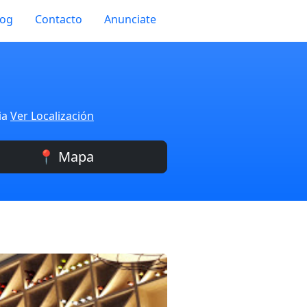
log
Contacto
Anunciate
ia
Ver Localización
📍 Mapa