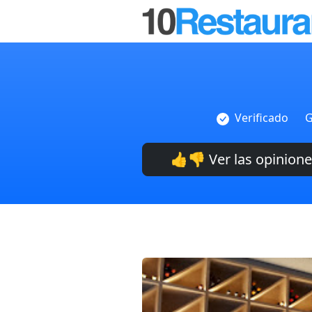
Verificado
G
👍👎 Ver las opinion