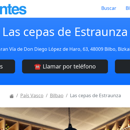
Buscar
B
Las cepas de Estraunza
ran Vía de Don Diego López de Haro, 63, 48009 Bilbo, Bizka
es
☎️ Llamar por teléfono
País Vasco
Bilbao
Las cepas de Estraunza