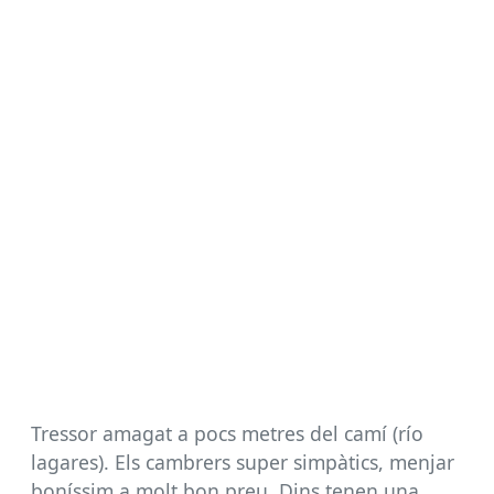
Tressor amagat a pocs metres del camí (río
lagares). Els cambrers super simpàtics, menjar
boníssim a molt bon preu. Dins tenen una