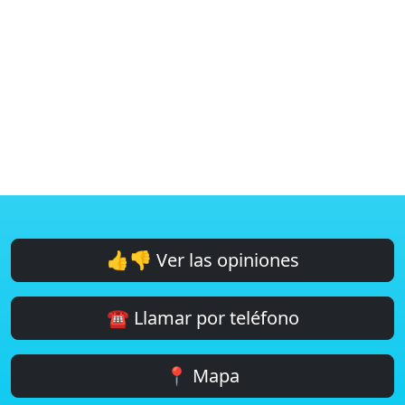
👍👎 Ver las opiniones
☎️ Llamar por teléfono
📍 Mapa