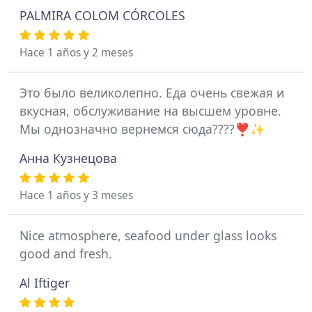
PALMIRA COLOM CÓRCOLES
Hace 1 años y 2 meses
Это было великолепно. Еда очень свежая и
вкусная, обслуживание на высшем уровне.
Мы однозначно вернемся сюда????❣️✨
Анна Кузнецова
Hace 1 años y 3 meses
Nice atmosphere, seafood under glass looks
good and fresh.
Al Iftiger