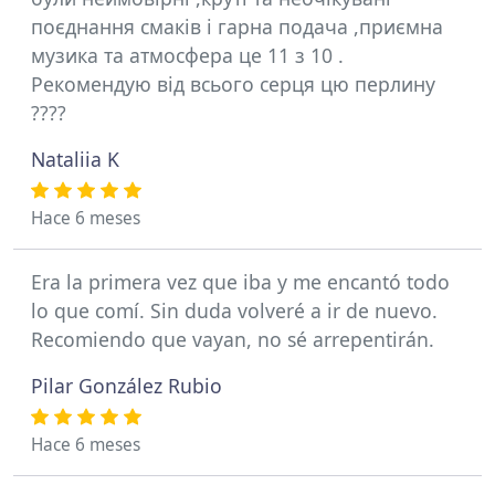
поєднання смаків і гарна подача ,приємна
музика та атмосфера це 11 з 10 .
Рекомендую від всього серця цю перлину
????
Nataliia K
Hace 6 meses
Era la primera vez que iba y me encantó todo
lo que comí. Sin duda volveré a ir de nuevo.
Recomiendo que vayan, no sé arrepentirán.
Pilar González Rubio
Hace 6 meses