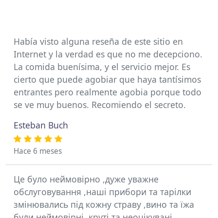
Había visto alguna reseña de este sitio en
Internet y la verdad es que no me decepciono.
La comida buenísima, y el servicio mejor. Es
cierto que puede agobiar que haya tantísimos
entrantes pero realmente agobia porque todo
se ve muy buenos. Recomiendo el secreto.
Esteban Buch
Hace 6 meses
Це було неймовірно ,дуже уважне
обслуговування ,наші прибори та тарілки
змінювались під кожну страву ,вино та їжа
були неймовірні ,круті та неочікувані