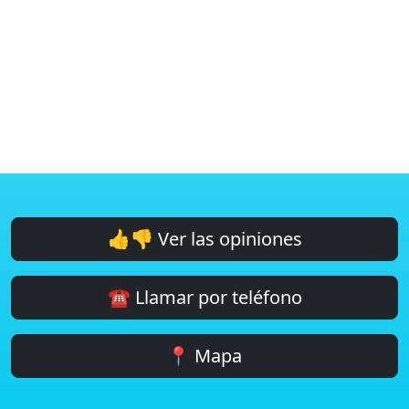
👍👎 Ver las opiniones
☎️ Llamar por teléfono
📍 Mapa