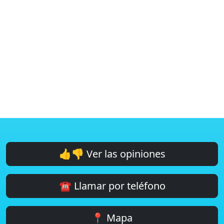
👍👎 Ver las opiniones
☎️ Llamar por teléfono
📍 Mapa