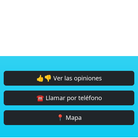
👍👎 Ver las opiniones
☎️ Llamar por teléfono
📍 Mapa