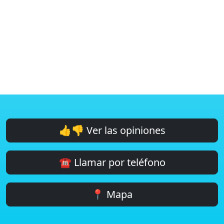
👍👎 Ver las opiniones
☎️ Llamar por teléfono
📍 Mapa