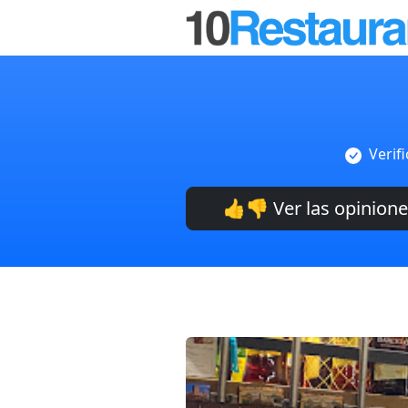
Verif
👍👎 Ver las opinion