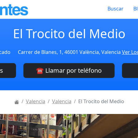
Buscar
B
El Trocito del Medio
icado
Carrer de Blanes, 1, 46001 València, Valencia
Ver Lo
es
☎️ Llamar por teléfono
Valencia
Valencia
El Trocito del Medio