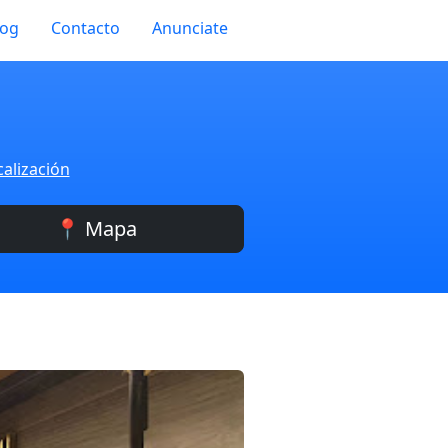
log
Contacto
Anunciate
calización
📍 Mapa