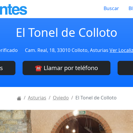
Buscar
B
El Tonel de Colloto
rificado
Cam. Real, 18, 33010 Colloto, Asturias
Ver Locali
es
☎️ Llamar por teléfono
Asturias
Oviedo
El Tonel de Colloto