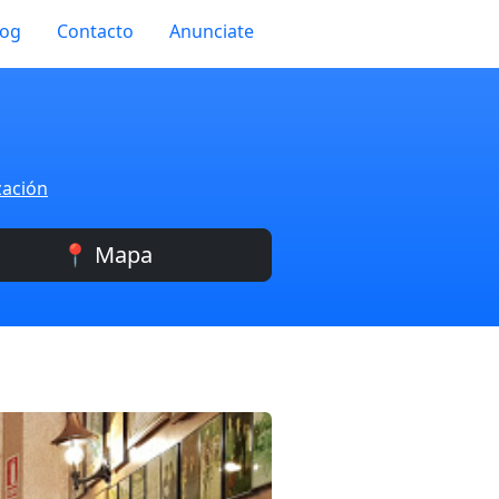
log
Contacto
Anunciate
zación
📍 Mapa