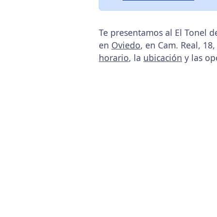
Te presentamos al El Tonel d
en
Oviedo
, en Cam. Real, 18,
horario
, la
ubicación
y las op