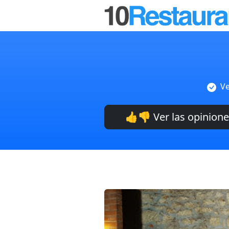
Ve
👍👎 Ver las opinion