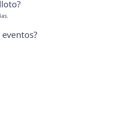
lloto?
ias.
y eventos?