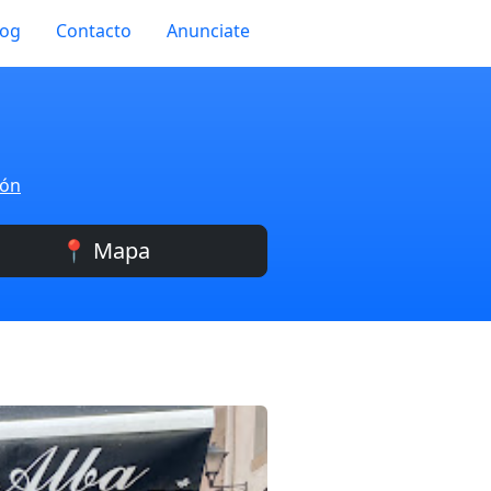
log
Contacto
Anunciate
ión
📍 Mapa