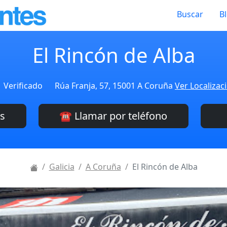
Buscar
B
El Rincón de Alba
Verificado
Rúa Franja, 57, 15001 A Coruña
Ver Localizac
es
☎️ Llamar por teléfono
Galicia
A Coruña
El Rincón de Alba