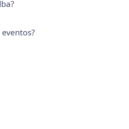
lba?
y eventos?