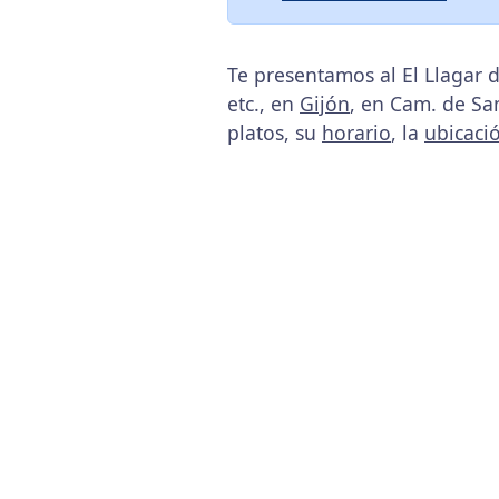
Te presentamos al El Llagar 
etc., en
Gijón
, en Cam. de San
platos, su
horario
, la
ubicaci