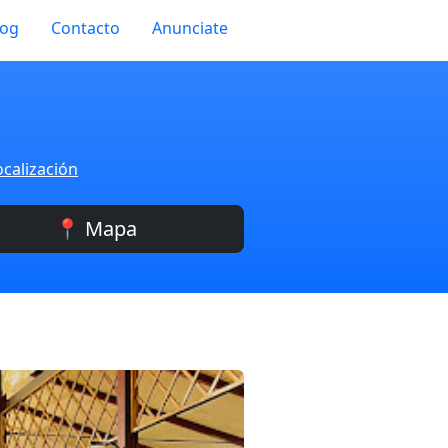
log
Contacto
Anunciate
ocalización
📍 Mapa