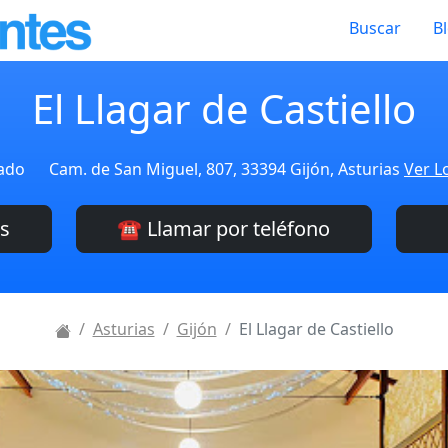
Buscar
B
El Llagar de Castiello
cado
Cam. de San Miguel, 807, 33394 Gijón, Asturias
Ver L
es
☎️ Llamar por teléfono
Asturias
Gijón
El Llagar de Castiello