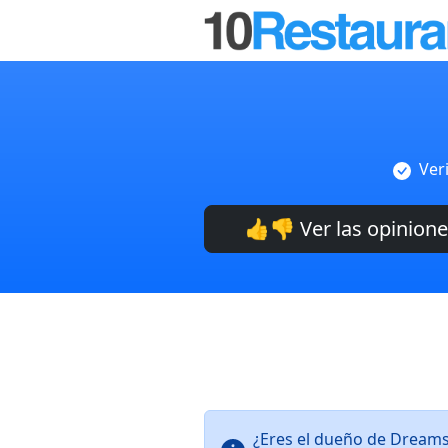
Ver
👍👎 Ver las opinion
¿Eres el dueño de Dreams