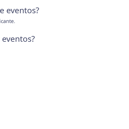
de eventos?
icante.
y eventos?