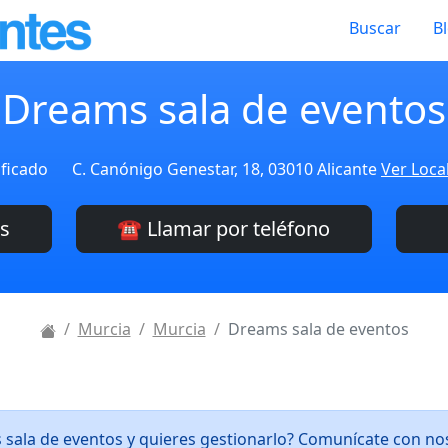
Buscar
B
Dreams sala de eventos
ificado
C. Canónigo Genestar, 18, 03010 Alicante
Ver Loca
es
☎️ Llamar por teléfono
Murcia
Murcia
Dreams sala de eventos
 sala de eventos y quieres gestionarlo? Comunícate con n