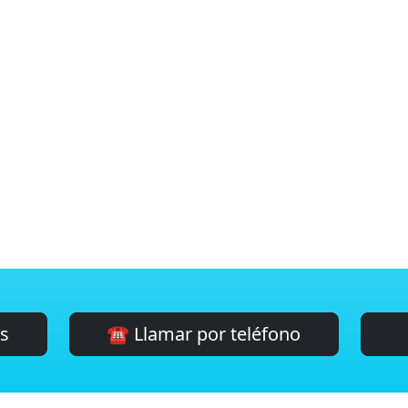
es
☎️ Llamar por teléfono