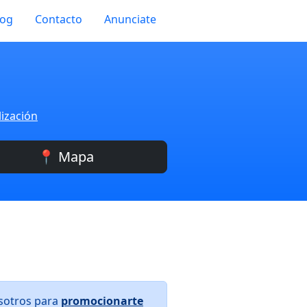
log
Contacto
Anunciate
lización
📍 Mapa
osotros para
promocionarte