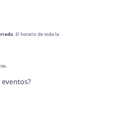
errado
. El horario de toda la
nte.
y eventos?