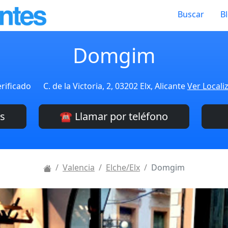
Buscar
B
Domgim
rificado
C. de la Victoria, 2, 03202 Elx, Alicante
Ver Locali
es
☎️ Llamar por teléfono
Valencia
Elche/Elx
Domgim