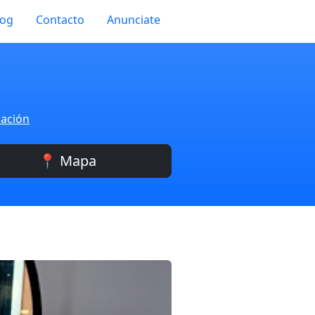
log
Contacto
Anunciate
zación
📍 Mapa