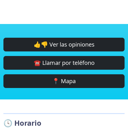
👍👎 Ver las opiniones
☎️ Llamar por teléfono
📍 Mapa
🕓 Horario