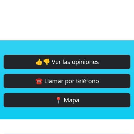
👍👎 Ver las opiniones
☎️ Llamar por teléfono
📍 Mapa