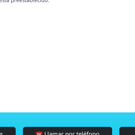
está preestablecido.
es
☎️ Llamar por teléfono