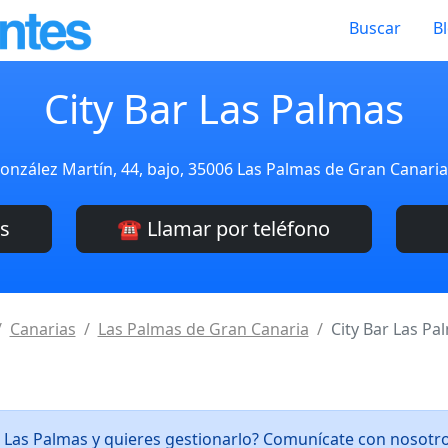
Buscar
B
City Bar Las Palmas
onzález Martín, 44, bajo, 35006 Las Palmas de Gran Canari
es
☎️ Llamar por teléfono
Canarias
Las Palmas de Gran Canaria
City Bar Las Pa
ar Las Palmas y quieres gestionarlo? Comunícate con nosotr