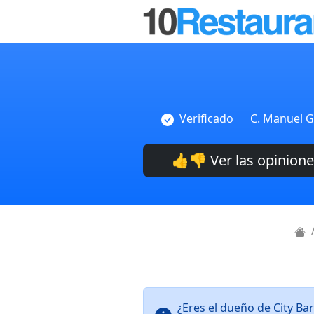
Verificado
C. Manuel G
👍👎 Ver las opinion
¿Eres el dueño de City B