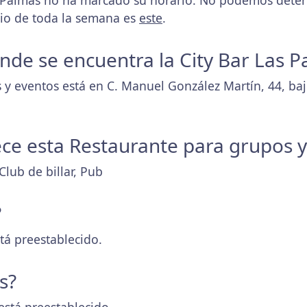
s Palmas no ha marcado su horario. No podemos determ
rio de toda la semana es
este
.
donde se encuentra la City Bar Las 
 y eventos está en C. Manuel González Martín, 44, ba
ece esta Restaurante para grupos 
Club de billar, Pub
?
tá preestablecido.
s?