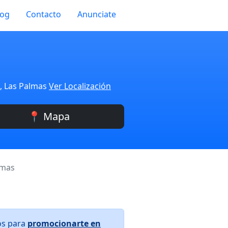
log
Contacto
Anunciate
a, Las Palmas
Ver Localización
📍 Mapa
lmas
os para
promocionarte en