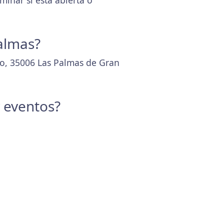
inar si está abierta o
Palmas?
jo, 35006 Las Palmas de Gran
y eventos?