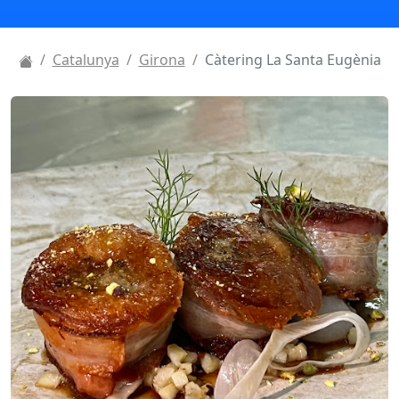
Catalunya
Girona
Càtering La Santa Eugènia