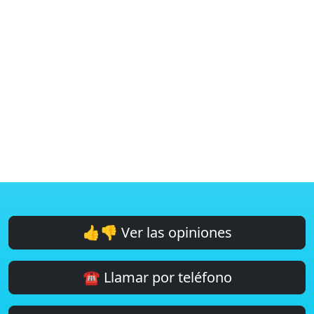
👍👎 Ver las opiniones
☎️ Llamar por teléfono