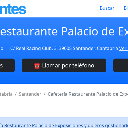
Buscar
B
Restaurante Palacio de E
do
C/ Real Racing Club, 3, 39005 Santander, Cantabria
Ver 
es
☎️ Llamar por teléfono
tabria
Santander
Cafetería Restaurante Palacio de Exp
ía Restaurante Palacio de Exposiciones y quieres gestiona