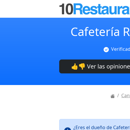
Cafetería 
Verifica
👍👎 Ver las opinion
Can
¿Eres el dueño de Cafeter