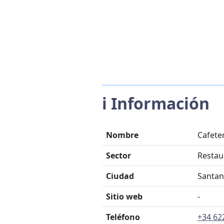
ℹ️ Información
Nombre
Cafete
Sector
Restau
Ciudad
Santan
Sitio web
-
Teléfono
+34 62