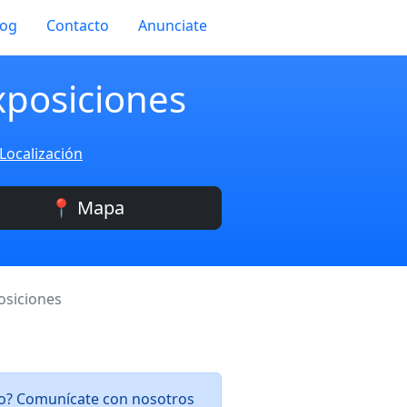
log
Contacto
Anunciate
xposiciones
Localización
📍 Mapa
osiciones
rlo? Comunícate con nosotros