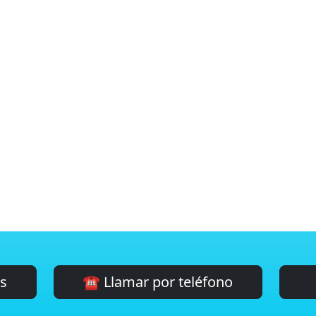
es
☎️ Llamar por teléfono