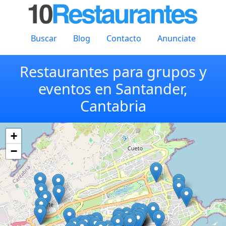
Buscar
Blog
Contacto
Anunciate
Restaurantes para grupos y
eventos en Santander,
Cantabria
+
−