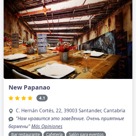
New Papanao
4.1
C. Hernán Cortés, 22, 39003 Santander, Cantabria
"Нам нравится это заведение. Очень приятные
бармены"
Más Opiniones
Bar restaurante
Cafetería
Salón para eventos