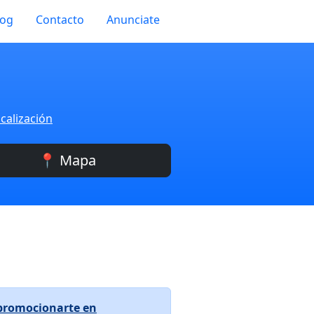
log
Contacto
Anunciate
calización
📍 Mapa
promocionarte en