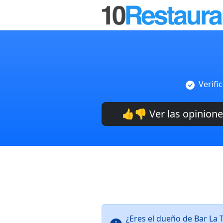
Verifi
👍👎 Ver las opinion
¿Eres el dueño de Bar La