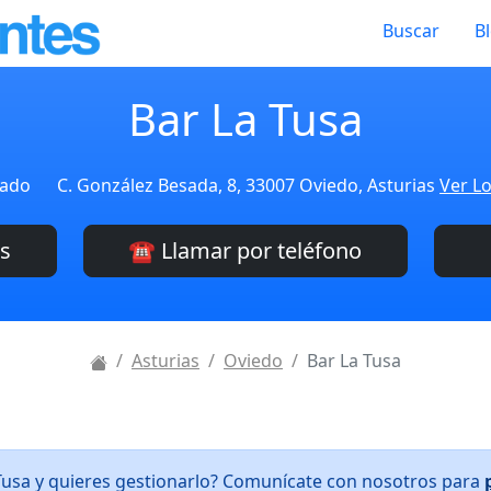
Buscar
B
Bar La Tusa
cado
C. González Besada, 8, 33007 Oviedo, Asturias
Ver Lo
es
☎️ Llamar por teléfono
Asturias
Oviedo
Bar La Tusa
 Tusa y quieres gestionarlo? Comunícate con nosotros para