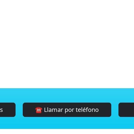
es
☎️ Llamar por teléfono