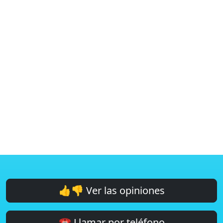
👍👎 Ver las opiniones
☎️ Llamar por teléfono