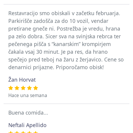
Restavracijo smo obiskali v začetku februarja.
Parkirišče zadošča za do 10 vozil, vendar
pretirane gneče ni. Postrežba je vredu, hrana
pa zelo dobra. Sicer sva na svinjska rebrca ter
pečenega pišča s “kanarskim” krompirjem
čakala vsaj 30 minut. Je pa res, da hrano
spečejo pred teboj na žaru z žerjavico. Cene so
denarnici prijazne. Priporočamo obisk!
Žan Horvat
Hace una semana
Buena comida...
Neftali Apellido