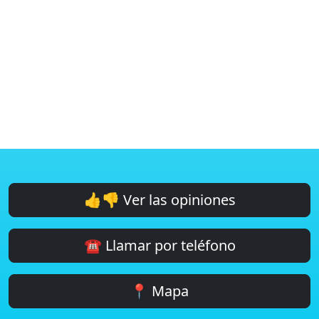
👍👎 Ver las opiniones
☎️ Llamar por teléfono
📍 Mapa