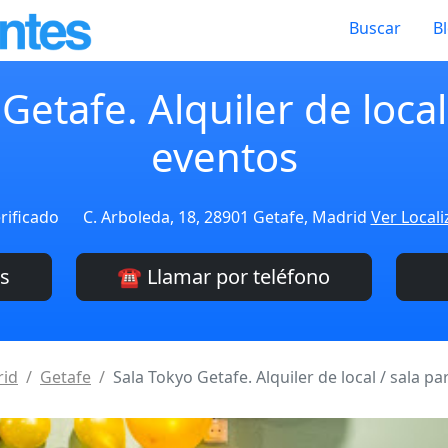
Buscar
B
Getafe. Alquiler de local
eventos
rificado
C. Arboleda, 18, 28901 Getafe, Madrid
Ver Locali
es
☎️ Llamar por teléfono
id
Getafe
Sala Tokyo Getafe. Alquiler de local / sala p