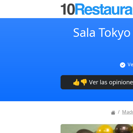
Sala Tokyo 
Ve
👍👎 Ver las opinion
Madr