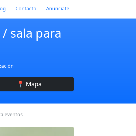
log
Contacto
Anunciate
 / sala para
zación
📍 Mapa
ara eventos