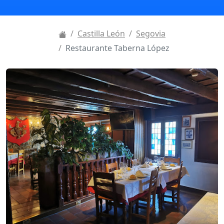
Castilla León
Segovia
Restaurante Taberna López