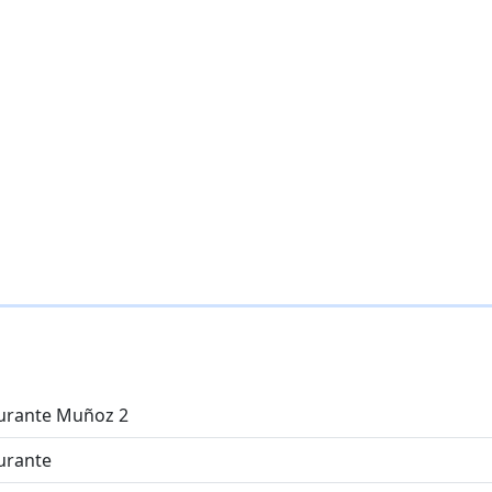
urante Muñoz 2
urante