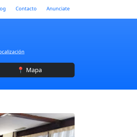
log
Contacto
Anunciate
ocalización
📍 Mapa