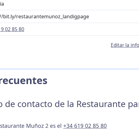
ia
://bit.ly/restaurantemunoz_landigpage
19 02 85 80
Editar la i
 Frecuentes
no de contacto de la Restaurante p
estaurante Muñoz 2 es el
+34 619 02 85 80