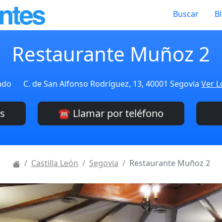
Buscar
B
Restaurante Muñoz 2
ado
C. de San Alfonso Rodríguez, 13, 40001 Segovia
Ver L
es
☎️ Llamar por teléfono
Castilla León
Segovia
Restaurante Muñoz 2