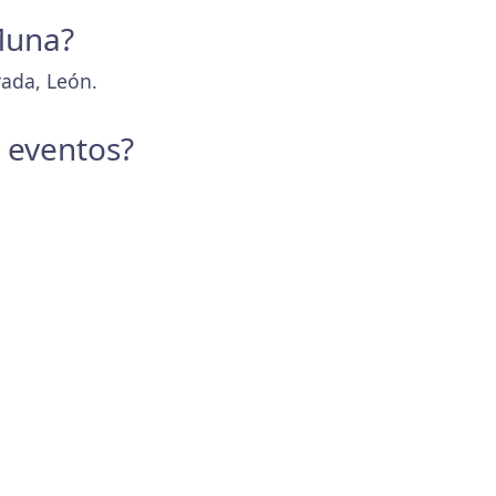
 Muna?
rada, León.
y eventos?