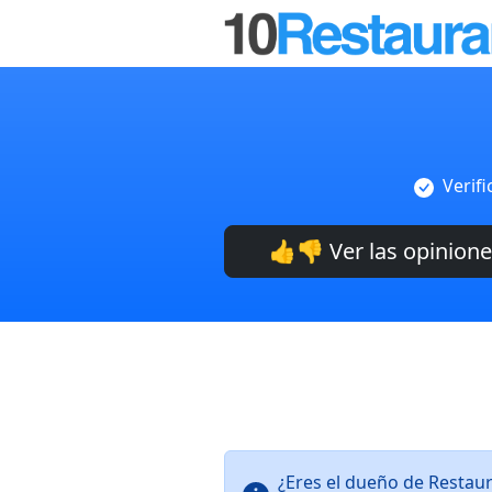
Verif
👍👎 Ver las opinion
¿Eres el dueño de Restau