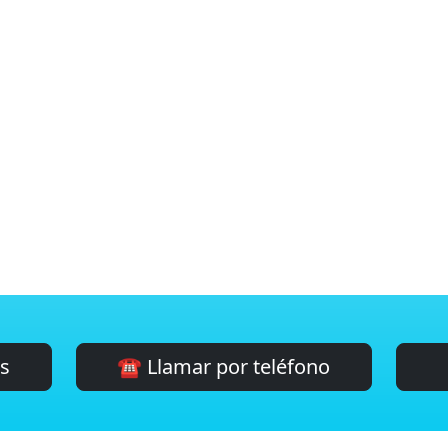
es
☎️ Llamar por teléfono