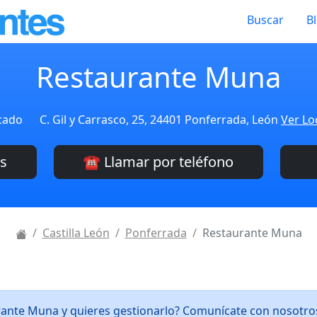
Buscar
B
Restaurante Muna
icado
C. Gil y Carrasco, 25, 24401 Ponferrada, León
Ver Lo
es
☎️ Llamar por teléfono
Castilla León
Ponferrada
Restaurante Muna
rante Muna y quieres gestionarlo? Comunícate con nosotr