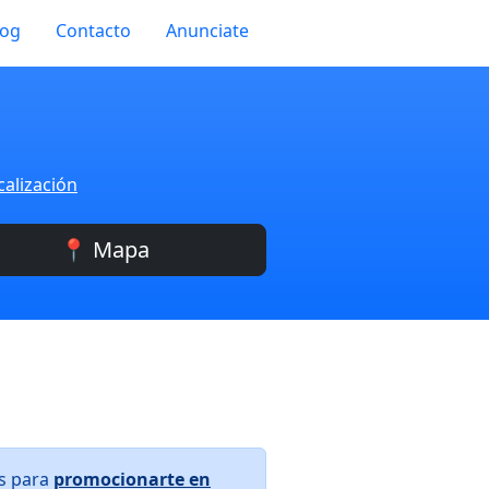
log
Contacto
Anunciate
calización
📍 Mapa
os para
promocionarte en