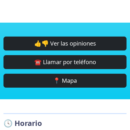
👍👎 Ver las opiniones
☎️ Llamar por teléfono
📍 Mapa
🕓 Horario