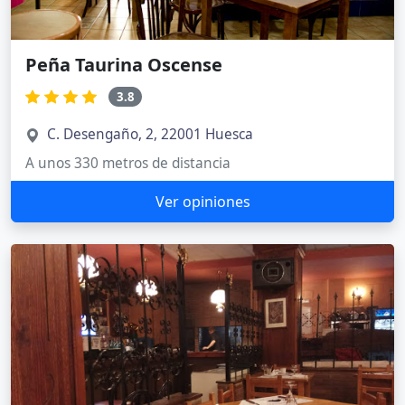
Peña Taurina Oscense
3.8
C. Desengaño, 2, 22001 Huesca
A unos 330 metros de distancia
Ver opiniones