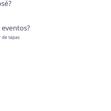
osé?
y eventos?
r de tapas