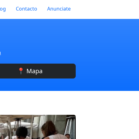
log
Contacto
Anunciate
n
📍 Mapa