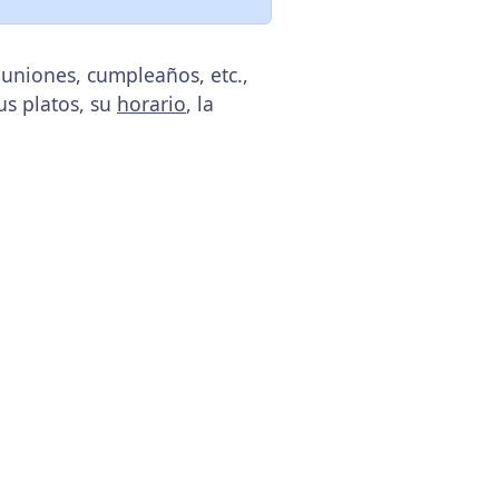
muniones, cumpleaños, etc.,
us platos, su
horario
, la