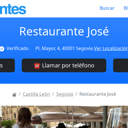
Buscar
B
Restaurante José
Verificado
Pl. Mayor, 4, 40001 Segovia
Ver Localizació
es
☎️ Llamar por teléfono
Castilla León
Segovia
Restaurante José