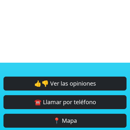
👍👎 Ver las opiniones
☎️ Llamar por teléfono
📍 Mapa