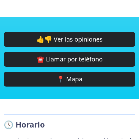
👍👎 Ver las opiniones
☎️ Llamar por teléfono
📍 Mapa
🕓 Horario