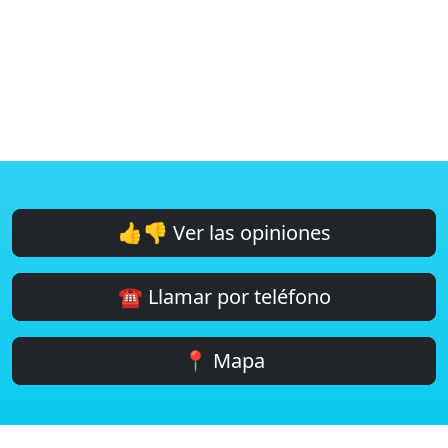
👍👎 Ver las opiniones
☎️ Llamar por teléfono
📍 Mapa