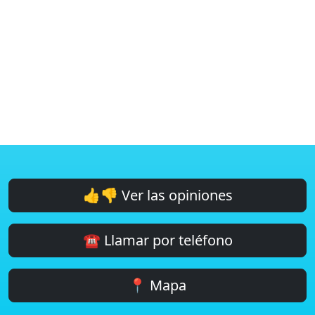
👍👎 Ver las opiniones
☎️ Llamar por teléfono
📍 Mapa