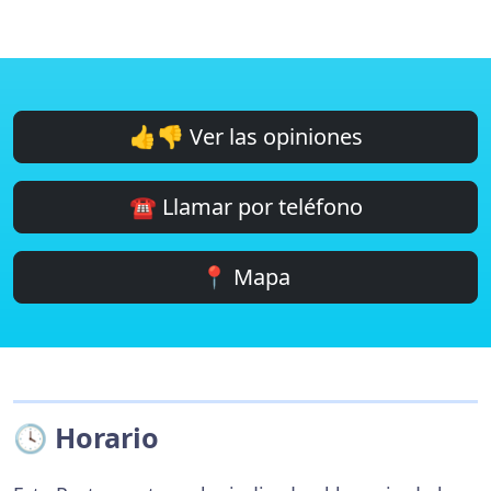
👍👎 Ver las opiniones
☎️ Llamar por teléfono
📍 Mapa
🕓 Horario