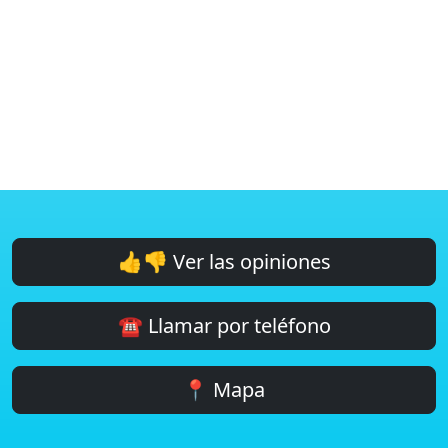
👍👎 Ver las opiniones
☎️ Llamar por teléfono
📍 Mapa