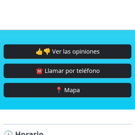
👍👎 Ver las opiniones
☎️ Llamar por teléfono
📍 Mapa
🕓 Horario