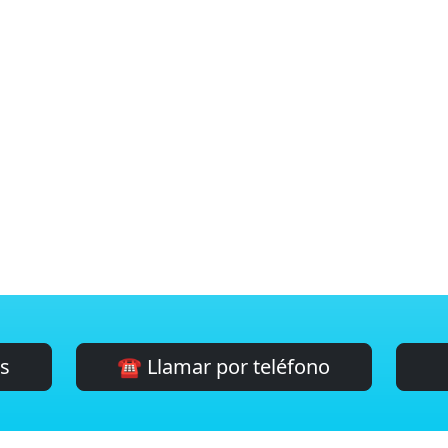
es
☎️ Llamar por teléfono