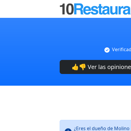
Verifica
👍👎 Ver las opinion
¿Eres el dueño de Molino