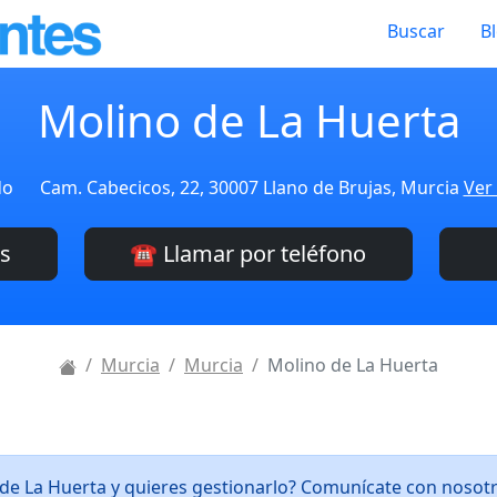
Buscar
B
Molino de La Huerta
do
Cam. Cabecicos, 22, 30007 Llano de Brujas, Murcia
Ver 
es
☎️ Llamar por teléfono
Murcia
Murcia
Molino de La Huerta
 de La Huerta y quieres gestionarlo? Comunícate con nosot