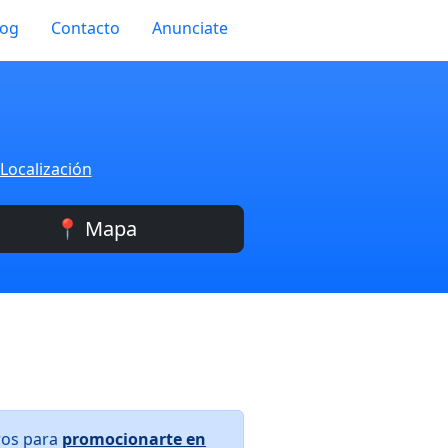
log
Contacto
Anunciate
Localización
📍 Mapa
ros para
promocionarte en