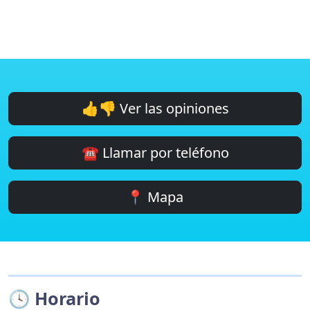
👍👎 Ver las opiniones
☎️ Llamar por teléfono
📍 Mapa
🕓 Horario