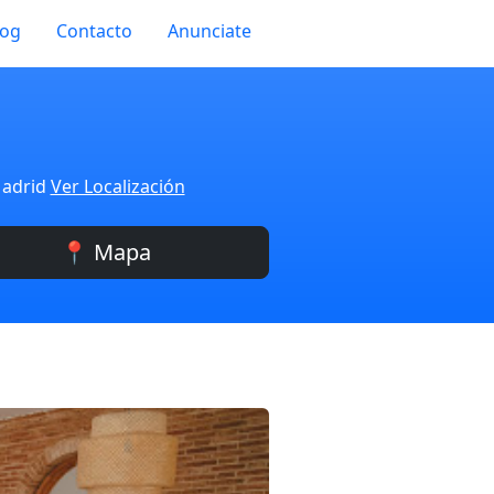
log
Contacto
Anunciate
Madrid
Ver Localización
📍 Mapa