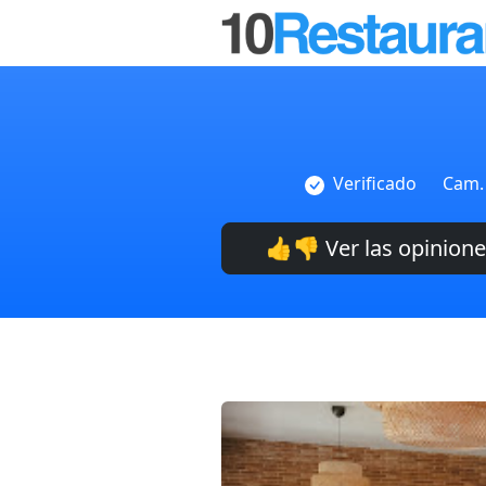
Verificado
Cam. 
👍👎 Ver las opinion