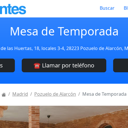
Buscar
B
Mesa de Temporada
de las Huertas, 18, locales 3-4, 28223 Pozuelo de Alarcón, 
es
☎️ Llamar por teléfono
Madrid
Pozuelo de Alarcón
Mesa de Temporada