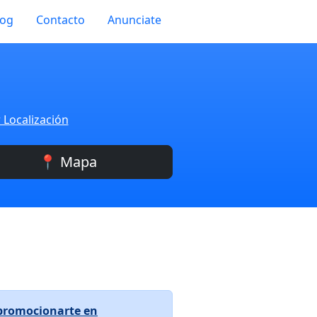
log
Contacto
Anunciate
 Localización
📍 Mapa
promocionarte en