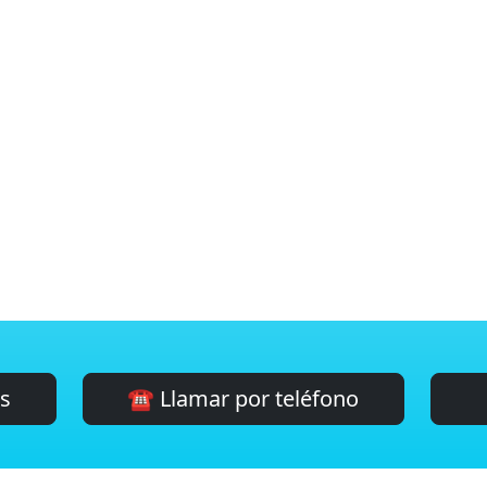
es
☎️ Llamar por teléfono