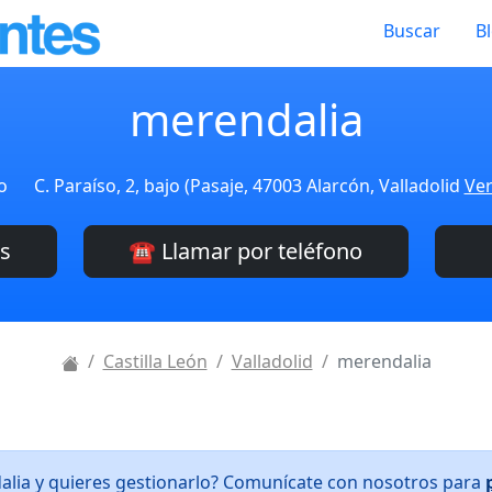
Buscar
B
merendalia
o
C. Paraíso, 2, bajo (Pasaje, 47003 Alarcón, Valladolid
Ver
es
☎️ Llamar por teléfono
Castilla León
Valladolid
merendalia
alia y quieres gestionarlo? Comunícate con nosotros para