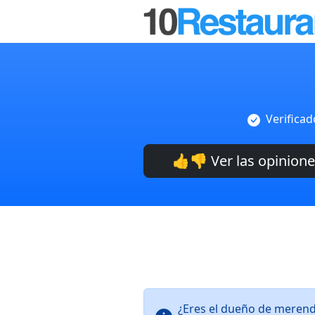
Verificad
👍👎 Ver las opinion
¿Eres el dueño de merend