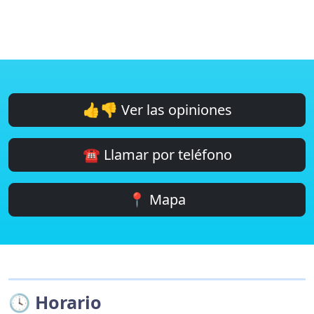
👍👎 Ver las opiniones
☎️ Llamar por teléfono
📍 Mapa
🕓 Horario